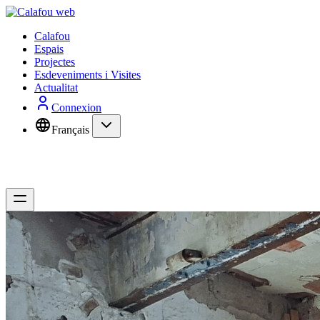
Calafou
Espais
Projectes
Esdeveniments i Visites
Actualitat
Connexion
Français