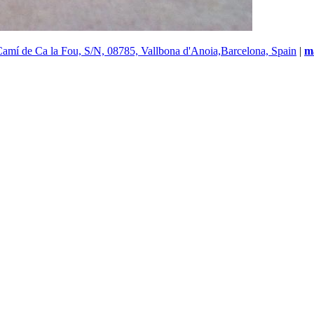
Camí de Ca la Fou, S/N, 08785, Vallbona d'Anoia,Barcelona, Spain
|
ma