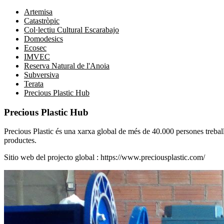
Artemisa
Catastròpic
Col·lectiu Cultural Escarabajo
Domodesics
Ecosec
IMVEC
Reserva Natural de l'Anoia
Subversiva
Terata
Precious Plastic Hub
Precious Plastic Hub
Precious Plastic és una xarxa global de més de 40.000 persones treballan
productes.
Sitio web del projecto global :
https://www.preciousplastic.com/