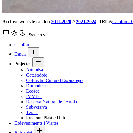
Archive
web site calafou
2011-2020
//
2021-2024
|
IRL://
Calafou - 
Calafou
Espais
Projectes
Artemisa
Catastròpic
Col·lectiu Cultural Escarabajo
Domodesics
Ecosec
IMVEC
Reserva Natural de l'Anoia
Subversiva
Terata
Precious Plastic Hub
Esdeveniments i Visites
Actualitat