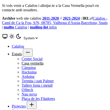
Si vols venir a Calafou i allotjar-te a la Casa Vermella posa't en
contacte amb nosaltres.
Archive
web site calafou
2011-2020
//
2021-2024
|
IRL://
Calafou -
Camí de Ca la Fou, S/N, 08785, Vallbona d'Anoia,Barcelona, Spain
|
mailto
Calafou
|
mailing-list
infos
Calafou
Espais
Centre Social
Casa vermella
Càmping
Hackuina
Arduina
Termita i pati Palmer
Tallers fusta i metall
Ofitech
Nau nova
Plaça de les Filadores
Projectes