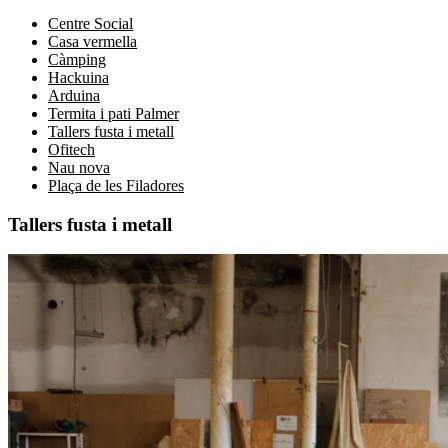
Centre Social
Casa vermella
Càmping
Hackuina
Arduina
Termita i pati Palmer
Tallers fusta i metall
Ofitech
Nau nova
Plaça de les Filadores
Tallers fusta i metall