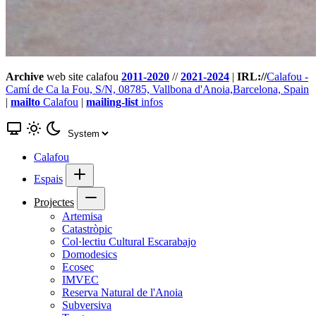
Archive
web site calafou
2011-2020
//
2021-2024
|
IRL://
Calafou -
Camí de Ca la Fou, S/N, 08785, Vallbona d'Anoia,Barcelona, Spain
|
mailto
Calafou
|
mailing-list
infos
Calafou
Espais
Projectes
Artemisa
Catastròpic
Col·lectiu Cultural Escarabajo
Domodesics
Ecosec
IMVEC
Reserva Natural de l'Anoia
Subversiva