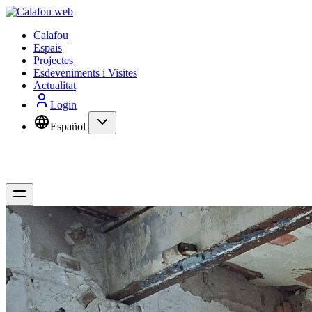
Calafou
Espais
Projectes
Esdeveniments i Visites
Actualitat
Login
Español