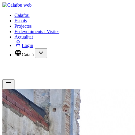
Calafou
Espais
Projectes
Esdeveniments i Visites
Actualitat
Login
Català