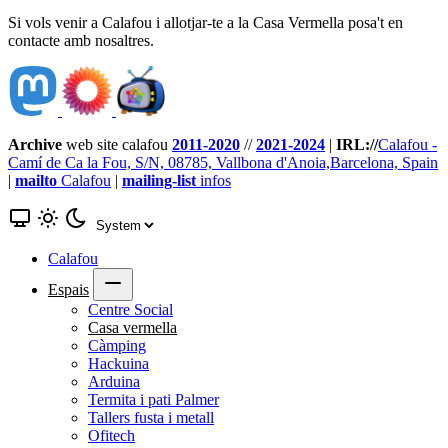
Si vols venir a Calafou i allotjar-te a la Casa Vermella posa't en
contacte amb nosaltres.
Archive
web site calafou
2011-2020
//
2021-2024
|
IRL://
Calafou -
Camí de Ca la Fou, S/N, 08785, Vallbona d'Anoia,Barcelona, Spain
|
mailto
Calafou
|
mailing-list
infos
Calafou
Espais
Centre Social
Casa vermella
Càmping
Hackuina
Arduina
Termita i pati Palmer
Tallers fusta i metall
Ofitech