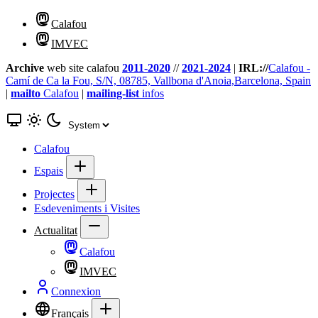
Calafou
IMVEC
Archive
web site calafou
2011-2020
//
2021-2024
|
IRL://
Calafou -
Camí de Ca la Fou, S/N, 08785, Vallbona d'Anoia,Barcelona, Spain
|
mailto
Calafou
|
mailing-list
infos
Calafou
Espais
Projectes
Esdeveniments i Visites
Actualitat
Calafou
IMVEC
Connexion
Français