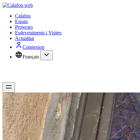
Calafou
Espais
Projectes
Esdeveniments i Visites
Actualitat
Connexion
Français