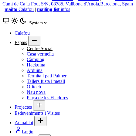
Camí de Ca la Fou, S/N, 08785, Vallbona d'Anoia,Barcelona, Spain
|
mailto
Calafou
|
mailing-list
infos
Calafou
Espais
Centre Social
Casa vermella
Càmping
Hackuina
Arduina
Termita i pati Palmer
Tallers fusta i metall
Ofitech
Nau nova
Plaça de les Filadores
Projectes
Esdeveniments i Visites
Actualitat
Login