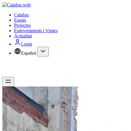
Calafou
Espais
Projectes
Esdeveniments i Visites
Actualitat
Login
Español