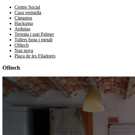
Centre Social
Casa vermella
Càmping
Hackuina
Arduina
Termita i pati Palmer
Tallers fusta i metall
Ofitech
Nau nova
Plaça de les Filadores
Ofitech