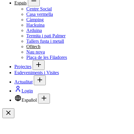
Espais
Centre Social
Casa vermella
Càmping
Hackuina
Arduina
Termita i pati Palmer
Tallers fusta i metall
Ofitech
Nau nova
Plaça de les Filadores
Projectes
Esdeveniments i Visites
Actualitat
Login
Español