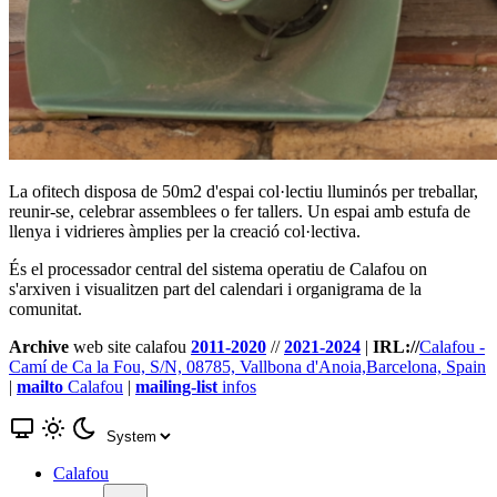
La ofitech disposa de 50m2 d'espai col·lectiu lluminós per treballar,
reunir-se, celebrar assemblees o fer tallers. Un espai amb estufa de
llenya i vidrieres àmplies per la creació col·lectiva.
És el processador central del sistema operatiu de Calafou on
s'arxiven i visualitzen part del calendari i organigrama de la
comunitat.
Archive
web site calafou
2011-2020
//
2021-2024
|
IRL://
Calafou -
Camí de Ca la Fou, S/N, 08785, Vallbona d'Anoia,Barcelona, Spain
|
mailto
Calafou
|
mailing-list
infos
Calafou