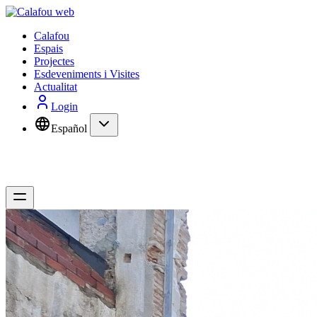
Calafou
Espais
Projectes
Esdeveniments i Visites
Actualitat
Login
Español