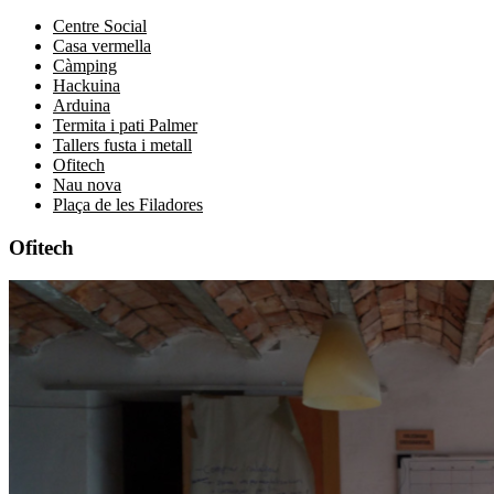
Centre Social
Casa vermella
Càmping
Hackuina
Arduina
Termita i pati Palmer
Tallers fusta i metall
Ofitech
Nau nova
Plaça de les Filadores
Ofitech