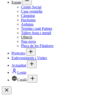
Espais
Centre Social
Casa vermella
Càmping
Hackuina
Arduina
Termita i pati Palmer
Tallers fusta i metall
Ofitech
Nau nova
Plaça de les Filadores
Projectes
Esdeveniments i Visites
Actualitat
Login
Català