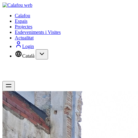
Calafou
Espais
Projectes
Esdeveniments i Visites
Actualitat
Login
Català