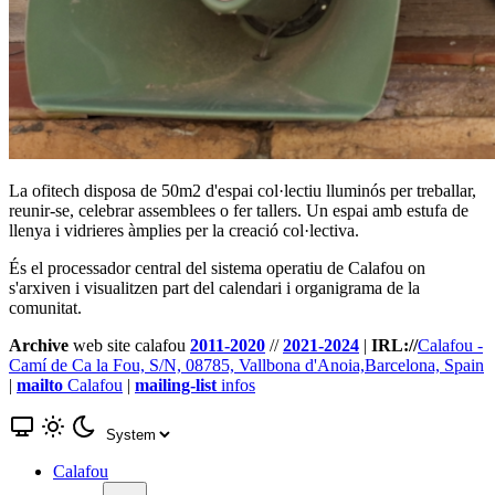
La ofitech disposa de 50m2 d'espai col·lectiu lluminós per treballar,
reunir-se, celebrar assemblees o fer tallers. Un espai amb estufa de
llenya i vidrieres àmplies per la creació col·lectiva.
És el processador central del sistema operatiu de Calafou on
s'arxiven i visualitzen part del calendari i organigrama de la
comunitat.
Archive
web site calafou
2011-2020
//
2021-2024
|
IRL://
Calafou -
Camí de Ca la Fou, S/N, 08785, Vallbona d'Anoia,Barcelona, Spain
|
mailto
Calafou
|
mailing-list
infos
Calafou