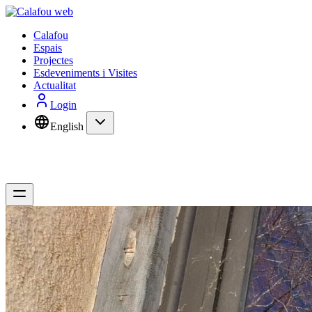
Calafou
Espais
Projectes
Esdeveniments i Visites
Actualitat
Login
English